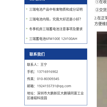
①在收
三瑞电池产品中有害物质和成分证明
②交货
2.在
三瑞电池内阻，究竟大好还是小好？
方便维
冬季机房三瑞蓄电池注意事项及要求
三瑞蓄电池6FM100E 12V100AH
联系我们
联系人：王宁
手机：13716916902
传真：010-80309345
邮箱：1924155731@qq.com
地址：深圳市大鹏新区大鹏镇同富工业
区雄韬科技园