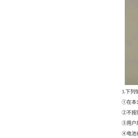
3.下
①在本
②不按
③用户
④电池