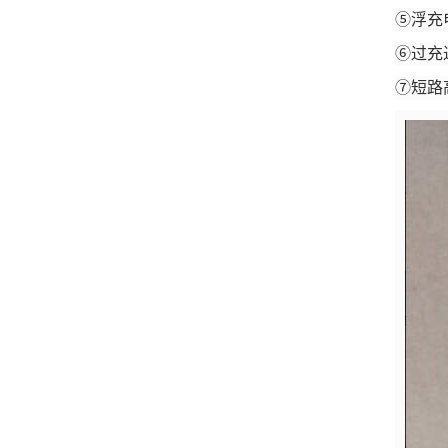
⑤浮充
⑥过充
⑦短路